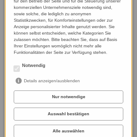
Donnerstag, | 16:00 - 21:30 Uhr
für den Betrieb der Seite und für die Steuerung unserer
Freitag, 11:00 - 14:00 | 16:00 - 21:30 Uhr
kommerziellen Unternehmensziele notwendig sind,
Samstag, 11:00 - 21:30 Uhr
sowie solche, die lediglich zu anonymen
Sonntag, 11:00 - 20:00 Uhr
Statistikzwecken, für Komforteinstellungen oder zur
Anzeige personalisierter Inhalte genutzt werden. Sie
Feiertage 11:00 Uhr - 20:00 Uhr
können selbst entscheiden, welche Kategorien Sie
Unsere Küche nimmt Bestellungen jeweils
zulassen möchten. Bitte beachten Sie, dass auf Basis
bis 30 Minuten vor Schliessung entgegen.
Ihrer Einstellungen womöglich nicht mehr alle
Funktionalitäten der Seite zur Verfügung stehen.
Reservierungen bitte
Notwendig
unter
reservierung
@
gasthofweber-
roebersdorf.de
Details anzeigen/ausblenden
Der Bierverkauf erfolgt zu den
regulären Öffnungszeiten.
Nur notwendige
Pächter Gasthof Weber : Vinh Pham
Auswahl bestätigen
Alle auswählen