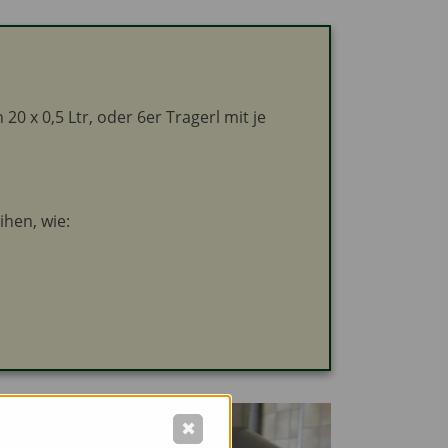
0 x 0,5 Ltr, oder 6er Tragerl mit je
hen, wie:
✖