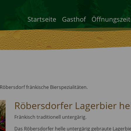
Startseite
Gasthof
Öffnungszei
Röbersdorf fränkische Bierspezialitäten.
Röbersdorfer Lagerbier he
Fränkisch traditionell untergärig.
Das Röbersdorfer helle untergärig gebraute Lagerbier i