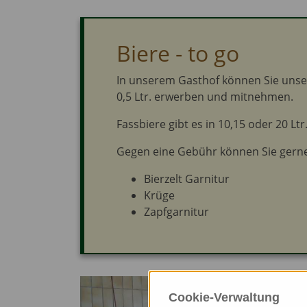
Biere - to go
In unserem Gasthof können Sie unsere
0,5 Ltr. erwerben und mitnehmen.
Fassbiere gibt es in 10,15 oder 20 Ltr
Gegen eine Gebühr können Sie gerne 
Bierzelt Garnitur
Krüge
Zapfgarnitur
Cookie-Verwaltung