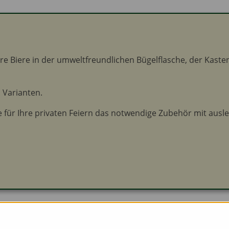
 Biere in der umweltfreundlichen Bügelflasche, der Kasten 2
. Varianten.
für Ihre privaten Feiern das notwendige Zubehör mit auslei